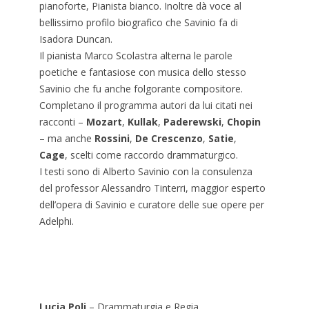
pianoforte, Pianista bianco. Inoltre dà voce al
bellissimo profilo biografico che Savinio fa di
Isadora Duncan.
Il pianista Marco Scolastra alterna le parole
poetiche e fantasiose con musica dello stesso
Savinio che fu anche folgorante compositore.
Completano il programma autori da lui citati nei
racconti –
Mozart
,
Kullak
,
Paderewski
,
Chopin
– ma anche
Rossini
,
De Crescenzo
,
Satie
,
Cage
, scelti come raccordo drammaturgico.
I testi sono di Alberto Savinio con la consulenza
del professor Alessandro Tinterri, maggior esperto
dell’opera di Savinio e curatore delle sue opere per
Adelphi.
Lucia Poli
– Drammaturgia e Regia