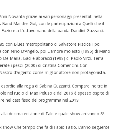
nni Novanta grazie ai vari personaggi presentati nella
Band Mai dire Gol, con le partecipazioni a Quelli che il
o Fazio e a L’ottavo nano della banda Dandini-Guzzanti.
985 con Blues metropolitano di Salvatore Piscicelli poi
ia con Nino D’Angelo, poi L’amore molesto (1995) di Mario
 De Maria, Baci e abbracci (1998) di Paolo Virzì, Terra
erate i pesci! (2000) di Cristina Comencini. Con
l Nastro d’argento come miglior attore non protagonista.
 esordio alla regia di Sabina Guzzanti. Compare inoltre in
sole nel ruolo di Max Peluso e dal 2016 è spesso ospite di
rare nel cast fisso del programma nel 2019.
lla decima edizione di Tale e quale show arrivando 8º.
talk show Che tempo che fa di Fabio Fazio. L’anno seguente