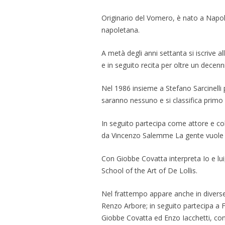
Originario del Vomero, è nato a Napol
napoletana.
A metà degli anni settanta si iscrive a
e in seguito recita per oltre un decenn
Nel 1986 insieme a Stefano Sarcinelli 
saranno nessuno e si classifica primo
In seguito partecipa come attore e col
da Vincenzo Salemme La gente vuole ri
Con Giobbe Covatta interpreta Io e lu
School of the Art of De Lollis.
Nel frattempo appare anche in diverse t
Renzo Arbore; in seguito partecipa a 
Giobbe Covatta ed Enzo Iacchetti, co