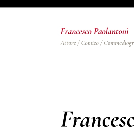
Francesco Paolantoni
Attore / Comico / Commediogr
Frances