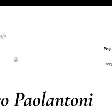
afo
Profi
Categ
co Paolantoni