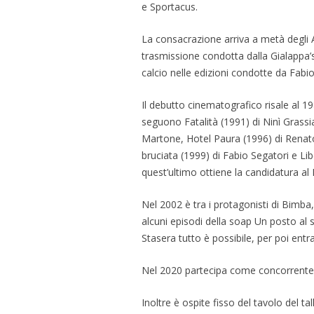
e Sportacus.
La consacrazione arriva a metà degli A
trasmissione condotta dalla Gialappa’s 
calcio nelle edizioni condotte da Fabi
Il debutto cinematografico risale al 1
seguono Fatalità (1991) di Ninì Grass
Martone, Hotel Paura (1996) di Renato
bruciata (1999) di Fabio Segatori e Lib
quest’ultimo ottiene la candidatura a
Nel 2002 è tra i protagonisti di Bimba,
alcuni episodi della soap Un posto al 
Stasera tutto è possibile, per poi ent
Nel 2020 partecipa come concorrente a
Inoltre è ospite fisso del tavolo del 