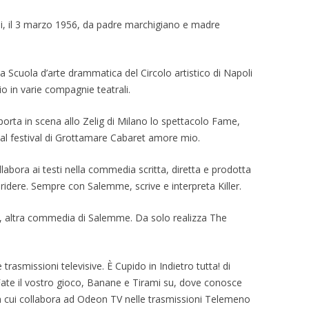
i, il 3 marzo 1956, da padre marchigiano e madre
lla Scuola d’arte drammatica del Circolo artistico di Napoli
io in varie compagnie teatrali.
porta in scena allo Zelig di Milano lo spettacolo Fame,
 al festival di Grottamare Cabaret amore mio.
labora ai testi nella commedia scritta, diretta e prodotta
dere. Sempre con Salemme, scrive e interpreta Killer.
i, altra commedia di Salemme. Da solo realizza The
rasmissioni televisive. È Cupido in Indietro tutta! di
Fate il vostro gioco, Banane e Tirami su, dove conosce
n cui collabora ad Odeon TV nelle trasmissioni Telemeno