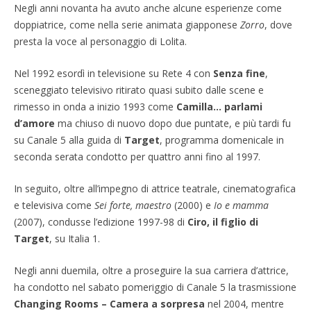
Negli anni novanta ha avuto anche alcune esperienze come
doppiatrice, come nella serie animata giapponese
Zorro
, dove
presta la voce al personaggio di Lolita.
Nel 1992 esordì in televisione su Rete 4 con
Senza fine
,
sceneggiato televisivo ritirato quasi subito dalle scene e
rimesso in onda a inizio 1993 come
Camilla… parlami
d’amore
ma chiuso di nuovo dopo due puntate, e più tardi fu
su Canale 5 alla guida di
Target
, programma domenicale in
seconda serata condotto per quattro anni fino al 1997.
In seguito, oltre all’impegno di attrice teatrale, cinematografica
e televisiva come
Sei forte, maestro
(2000) e
Io e mamma
(2007), condusse l’edizione 1997-98 di
Ciro, il figlio di
Target
, su Italia 1.
Negli anni duemila, oltre a proseguire la sua carriera d’attrice,
ha condotto nel sabato pomeriggio di Canale 5 la trasmissione
Changing Rooms – Camera a sorpresa
nel 2004, mentre