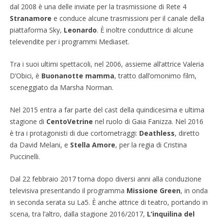
dal 2008 è una delle inviate per la trasmissione di Rete 4
Stranamore
e conduce alcune trasmissioni per il canale della
piattaforma Sky,
Leonardo
. È inoltre conduttrice di alcune
televendite per i programmi Mediaset.
Tra i suoi ultimi spettacoli, nel 2006, assieme all’attrice Valeria
D’Obici, è
Buonanotte mamma
, tratto dall’omonimo film,
sceneggiato da Marsha Norman.
Nel 2015 entra a far parte del cast della quindicesima e ultima
stagione di
CentoVetrine
nel ruolo di Gaia Fanizza. Nel 2016
è tra i protagonisti di due cortometraggi:
Deathless
, diretto
da David Melani, e
Stella Amore
, per la regia di Cristina
Puccinelli.
Dal 22 febbraio 2017 torna dopo diversi anni alla conduzione
televisiva presentando il programma
Missione Green
, in onda
in seconda serata su La5. È anche attrice di teatro, portando in
scena, tra l’altro, dalla stagione 2016/2017,
L’inquilina del